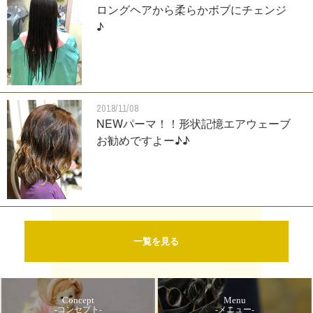
ロングヘアから柔らかボブにチェンジ
♪
2018/11/08
NEWパーマ！！形状記憶エアウェーブ
お勧めですよー♪♪
一覧を見る
Concept
Menu
-コンセプト-
-メニュー-