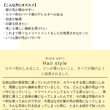
【こんな方にオススメ】
・髪の毛が痛みやすい
・カラー剤やパーマ液のアレルギーがある
・頭皮が敏感
・白髪を防ぎたい
・体にも優しい施術を受けたい
・これまで様々なトリートメントをしたが改善されなかった
・いつも髪の毛がパサパサ
\PICK UP!!/
Hair style
カラー剤がしみること、クシが通らないこと、すべてが嘘のよう
に改善されました
以前は別の美容室に通っていたのですが、カラーをする度に頭皮にしみ
て、我慢しながら施術を受けていました。でも、どんどん髪の毛はパサ
パサになっていくし、トリートメントしてもらっても直らないし......、美
容室に通うこと自体が嫌になってしまったんです。その後は市販のカラ
ー剤を使ってみたのですが、今度はなぜか髪の毛が緑色になってしまっ
て。そんな完全に行き詰まってしまった時に、たまたま紹介で知ったの