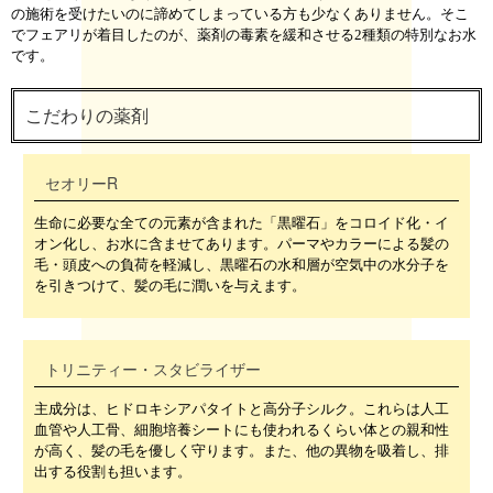
の施術を受けたいのに諦めてしまっている方も少なくありません。そこ
でフェアリが着目したのが、薬剤の毒素を緩和させる2種類の特別なお水
です。
こだわりの薬剤
セオリーR
生命に必要な全ての元素が含まれた「黒曜石」をコロイド化・イ
オン化し、お水に含ませてあります。パーマやカラーによる髪の
毛・頭皮への負荷を軽減し、黒曜石の水和層が空気中の水分子を
を引きつけて、髪の毛に潤いを与えます。
トリニティー・スタビライザー
主成分は、ヒドロキシアパタイトと高分子シルク。これらは人工
血管や人工骨、細胞培養シートにも使われるくらい体との親和性
が高く、髪の毛を優しく守ります。また、他の異物を吸着し、排
出する役割も担います。