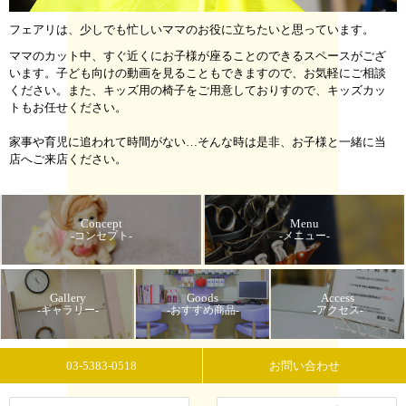
フェアリは、少しでも忙しいママのお役に立ちたいと思っています。
ママのカット中、すぐ近くにお子様が座ることのできるスペースがござ
います。子ども向けの動画を見ることもできますので、お気軽にご相談
ください。また、キッズ用の椅子をご用意しておりすので、キッズカッ
トもお任せください。
家事や育児に追われて時間がない…そんな時は是非、お子様と一緒に当
店へご来店ください。
Concept
Menu
-コンセプト-
-メニュー-
Gallery
Goods
Access
-ギャラリー-
-おすすめ商品-
-アクセス-
03-5383-0518
お問い合わせ